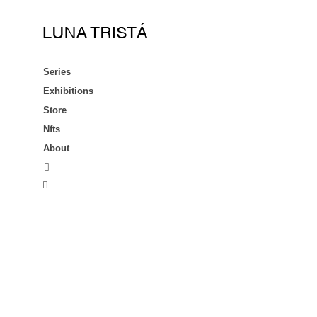
Saltar
al
contenido
Series
Exhibitions
Store
Nfts
About