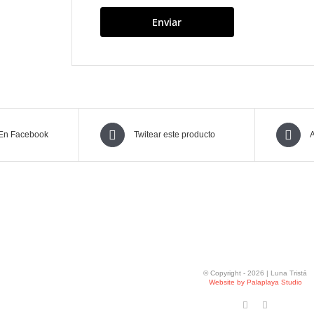
 En Facebook
Twitear este producto
A
© Copyright -
2026 | Luna Tristá
Website by Palaplaya Studio
Facebook
Instagram