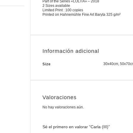
Part of the Series «
LOLITA
» – 2018
2 Sizes available
Limited Print : 100 copies
Printed on Hahnemühle Fine Art Baryta 325 g/m²
Información adicional
30x40cm, 50x70c
Size
Valoraciones
No hay valoraciones aún.
Sé el primero en valorar “Carla (III)”