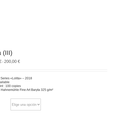
 (III)
Rango
€
200,00
€
-
de
precios:
desde
100,00 €
e Series «Lolita» – 2018
hasta
ailable
200,00 €
int : 100 copies
n Hahnemühle Fine Art Baryta 325 g/m²
e