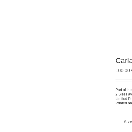
Carla
100,00
Part of th
2 Sizes av
Limited Pr
Printed o
Siz