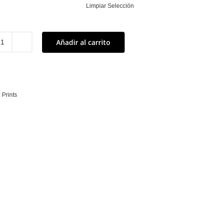
Limpiar Selección
Añadir al carrito
Carla
(III)
cantidad
:
Prints